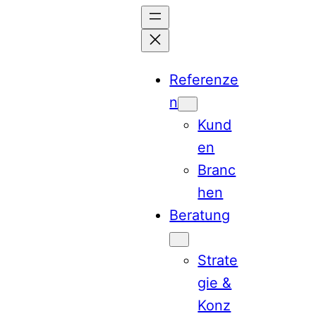
Zum
Inhalt
springen
Referenze
n
Kund
en
Branc
hen
Beratung
Strate
gie &
Konz