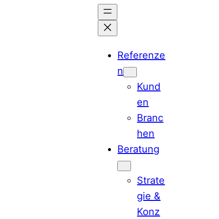
Referenze
n
Kund
en
Branc
hen
Beratung
Strate
gie &
Konz