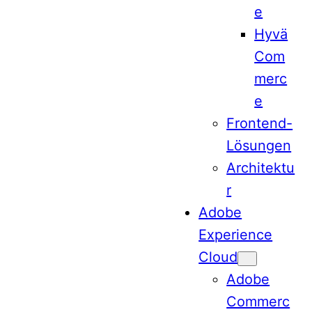
e
Hyvä
Com
merc
e
Frontend-
Lösungen
Architektu
r
Adobe
Experience
Cloud
Adobe
Commerc