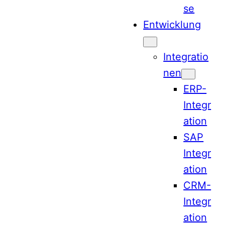
se
Entwicklung
Integratio
nen
ERP-
Integr
ation
SAP
Integr
ation
CRM-
Integr
ation