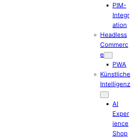
PIM-
Integr
ation
Headless
Commerc
e
PWA
Künstliche
Intelligenz
AI
Exper
ience
Shop