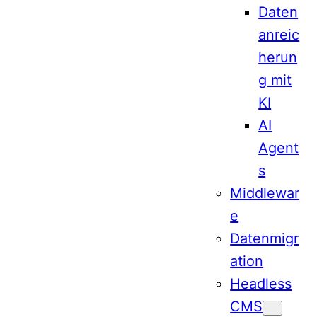
Daten
anreic
herun
g mit
KI
AI
Agent
s
Middlewar
e
Datenmigr
ation
Headless
CMS