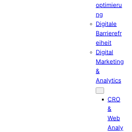
optimieru
ng
Digitale
Barrierefr
eiheit
Digital
Marketing
&
Analytics
CRO
&
Web
Analy