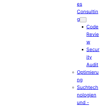
es
Consultin
g
Code
Revie
w
Secur
ity
Audit
Optimieru
ng
Suchtech
nologien
und -