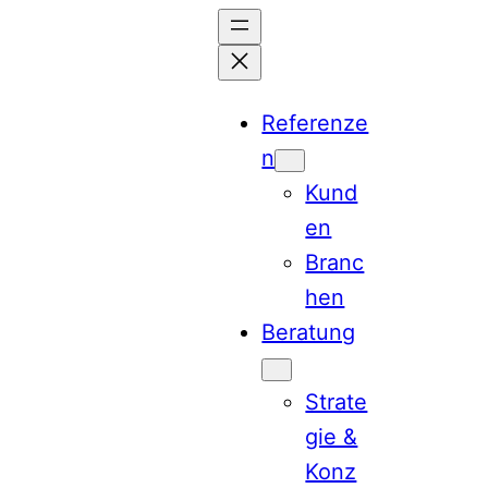
Zum
Inhalt
springen
Referenze
n
Kund
en
Branc
hen
Beratung
Strate
gie &
Konz