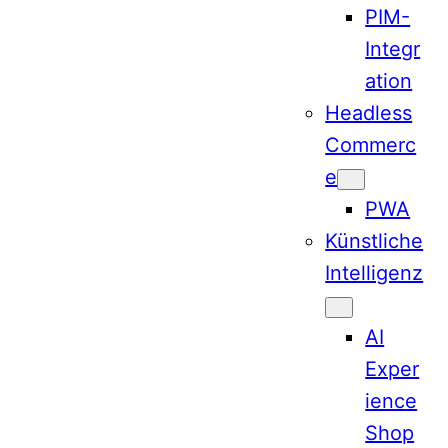
PIM-
Integr
ation
Headless
Commerc
e
PWA
Künstliche
Intelligenz
AI
Exper
ience
Shop