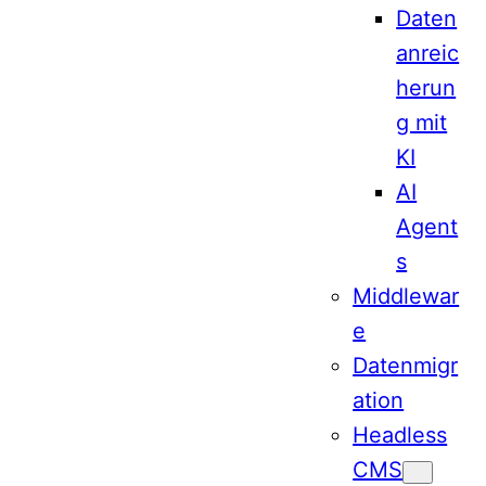
Daten
anreic
herun
g mit
KI
AI
Agent
s
Middlewar
e
Datenmigr
ation
Headless
CMS