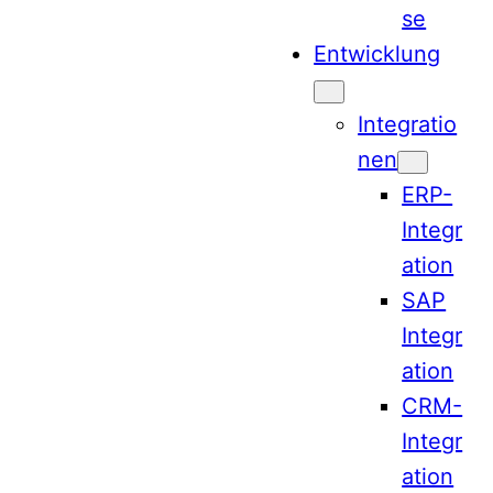
se
Entwicklung
Integratio
nen
ERP-
Integr
ation
SAP
Integr
ation
CRM-
Integr
ation