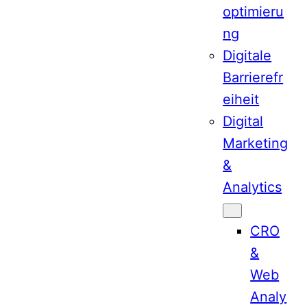
optimieru
ng
Digitale
Barrierefr
eiheit
Digital
Marketing
&
Analytics
CRO
&
Web
Analy