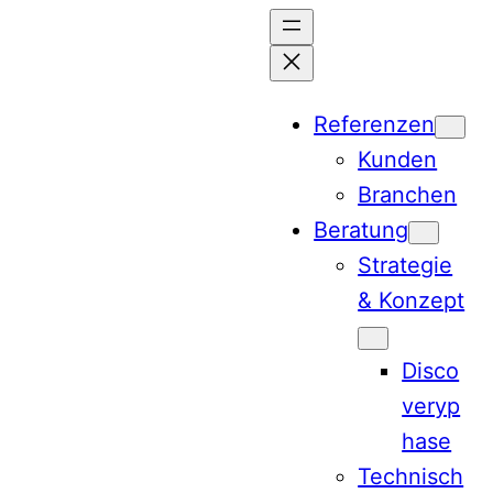
Zum
Inhalt
springen
Referenzen
Kunden
Branchen
Beratung
Strategie
& Konzept
Disco
veryp
hase
Technisch