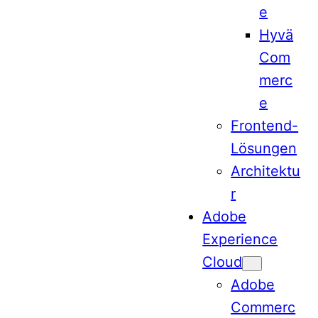
e
Hyvä
Com
merc
e
Frontend-
Lösungen
Architektu
r
Adobe
Experience
Cloud
Adobe
Commerc