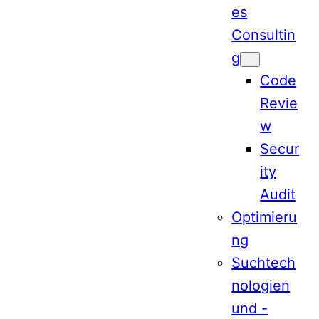
es
Consultin
g
Code
Revie
w
Secur
ity
Audit
Optimieru
ng
Suchtech
nologien
und -