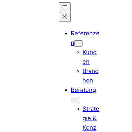
Zum
Inhalt
springen
Referenze
n
Kund
en
Branc
hen
Beratung
Strate
gie &
Konz