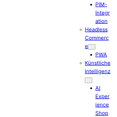
PIM-
Integr
ation
Headless
Commerc
e
PWA
Künstliche
Intelligenz
AI
Exper
ience
Shop