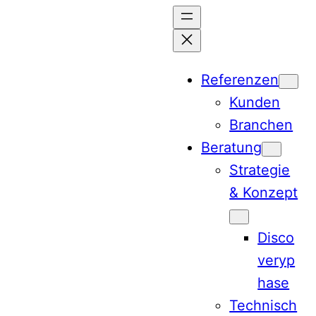
Zum
Inhalt
springen
Referenzen
Kunden
Branchen
Beratung
Strategie
& Konzept
Disco
veryp
hase
Technisch