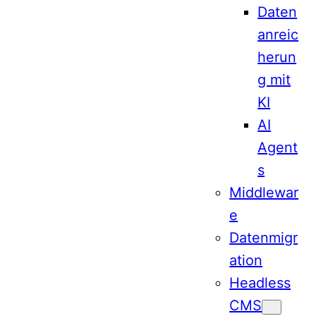
Daten
anreic
herun
g mit
KI
AI
Agent
s
Middlewar
e
Datenmigr
ation
Headless
CMS