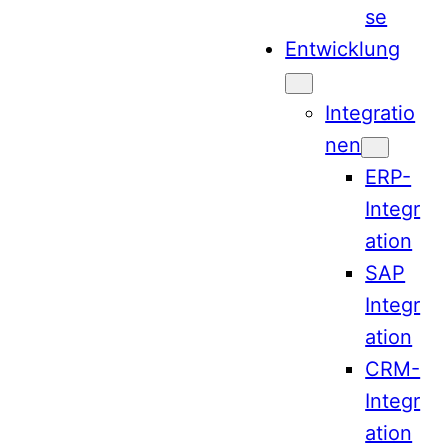
se
Entwicklung
Integratio
nen
ERP-
Integr
ation
SAP
Integr
ation
CRM-
Integr
ation