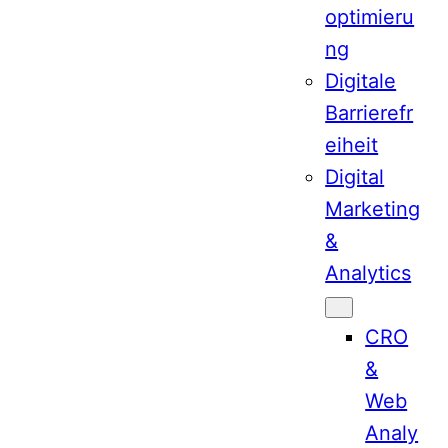
optimieru
ng
Digitale
Barrierefr
eiheit
Digital
Marketing
&
Analytics
CRO
&
Web
Analy