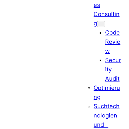
es
Consultin
g
Code
Revie
w
Secur
ity
Audit
Optimieru
ng
Suchtech
nologien
und -