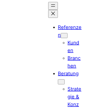
Zum
Inhalt
springen
Referenze
n
Kund
en
Branc
hen
Beratung
Strate
gie &
Konz