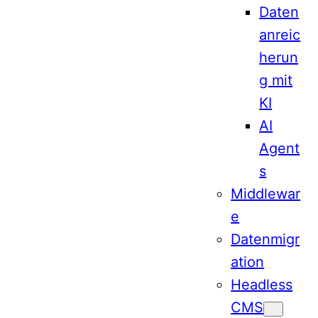
Daten
anreic
herun
g mit
KI
AI
Agent
s
Middlewar
e
Datenmigr
ation
Headless
CMS