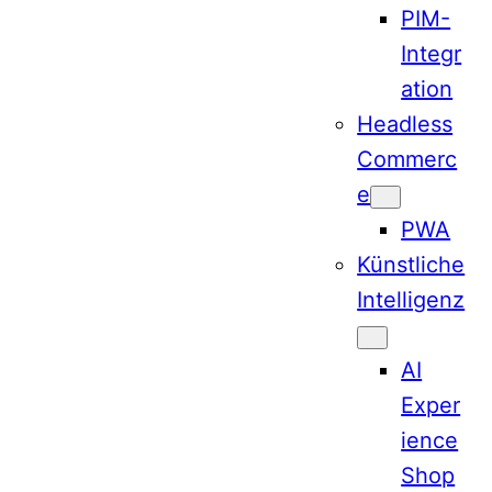
PIM-
Integr
ation
Headless
Commerc
e
PWA
Künstliche
Intelligenz
AI
Exper
ience
Shop