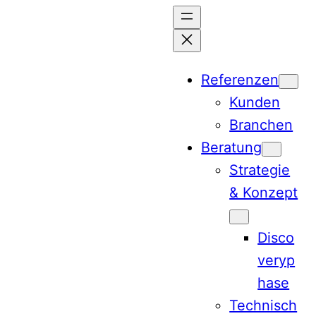
Zum
Inhalt
springen
Referenzen
Kunden
Branchen
Beratung
Strategie
& Konzept
Disco
veryp
hase
Technisch