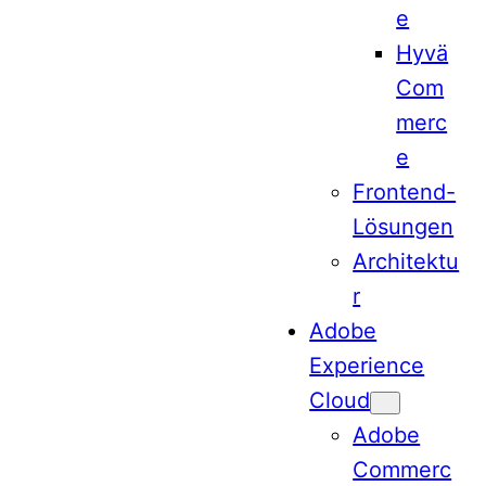
e
Hyvä
Com
merc
e
Frontend-
Lösungen
Architektu
r
Adobe
Experience
Cloud
Adobe
Commerc