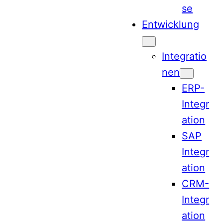
se
Entwicklung
Integratio
nen
ERP-
Integr
ation
SAP
Integr
ation
CRM-
Integr
ation