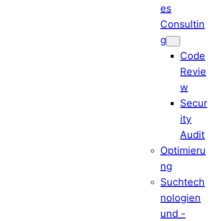
es
Consultin
g
Code
Revie
w
Secur
ity
Audit
Optimieru
ng
Suchtech
nologien
und -