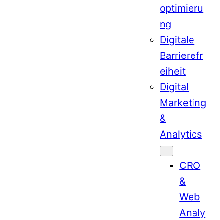
optimieru
ng
Digitale
Barrierefr
eiheit
Digital
Marketing
&
Analytics
CRO
&
Web
Analy