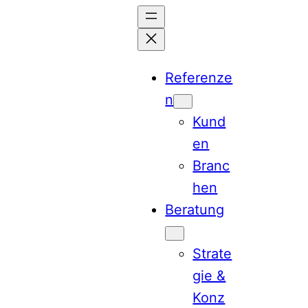
Zum
Inhalt
springen
Referenze
n
Kund
en
Branc
hen
Beratung
Strate
gie &
Konz