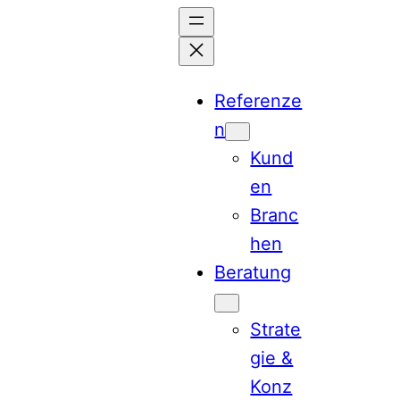
Zum
Inhalt
springen
Referenze
n
Kund
en
Branc
hen
Beratung
Strate
gie &
Konz