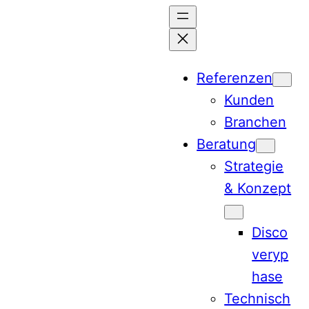
Zum
Inhalt
springen
Referenzen
Kunden
Branchen
Beratung
Strategie
& Konzept
Disco
veryp
hase
Technisch