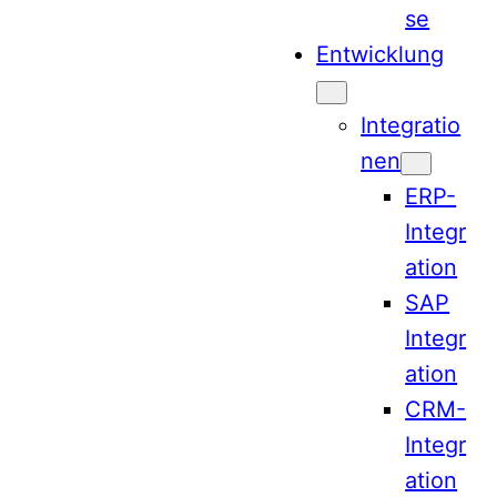
se
Entwicklung
Integratio
nen
ERP-
Integr
ation
SAP
Integr
ation
CRM-
Integr
ation