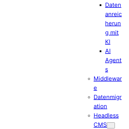
Daten
anreic
herun
g mit
KI
AI
Agent
s
Middlewar
e
Datenmigr
ation
Headless
CMS