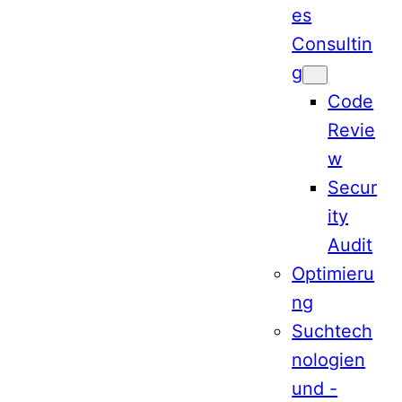
es
Consultin
g
Code
Revie
w
Secur
ity
Audit
Optimieru
ng
Suchtech
nologien
und -