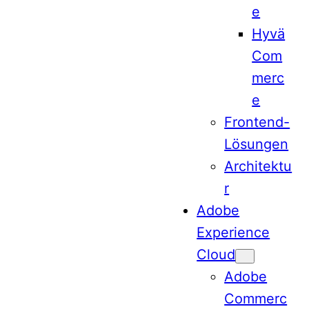
e
Hyvä
Com
merc
e
Frontend-
Lösungen
Architektu
r
Adobe
Experience
Cloud
Adobe
Commerc