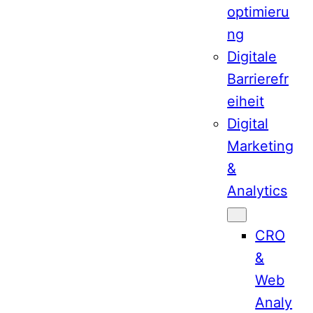
optimieru
ng
Digitale
Barrierefr
eiheit
Digital
Marketing
&
Analytics
CRO
&
Web
Analy