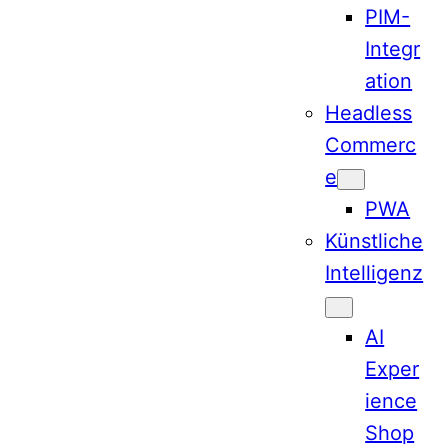
PIM-
Integr
ation
Headless
Commerc
e
PWA
Künstliche
Intelligenz
AI
Exper
ience
Shop