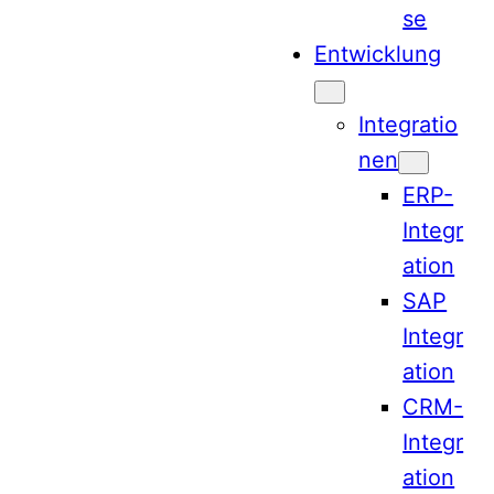
se
Entwicklung
Integratio
nen
ERP-
Integr
ation
SAP
Integr
ation
CRM-
Integr
ation