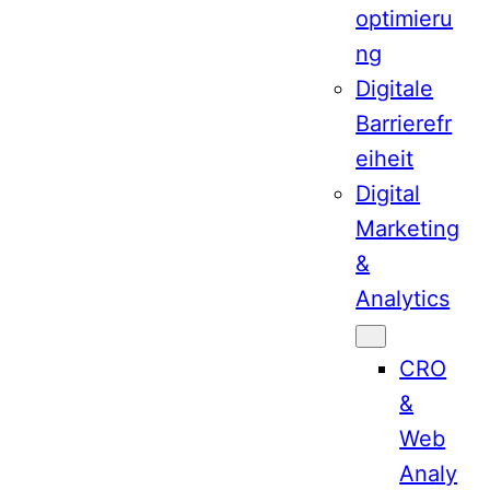
optimieru
ng
Digitale
Barrierefr
eiheit
Digital
Marketing
&
Analytics
CRO
&
Web
Analy