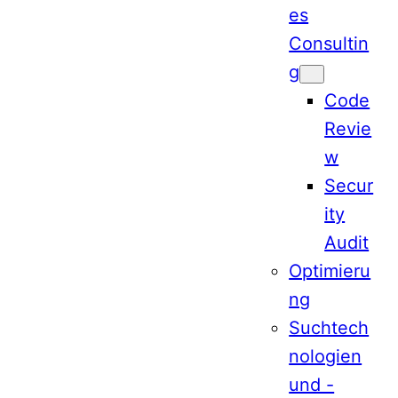
es
Consultin
g
Code
Revie
w
Secur
ity
Audit
Optimieru
ng
Suchtech
nologien
und -