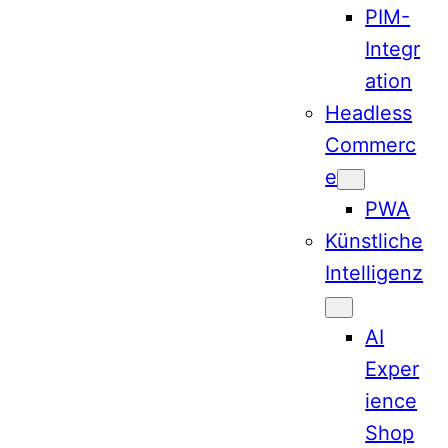
PIM-
Integr
ation
Headless
Commerc
e
PWA
Künstliche
Intelligenz
AI
Exper
ience
Shop