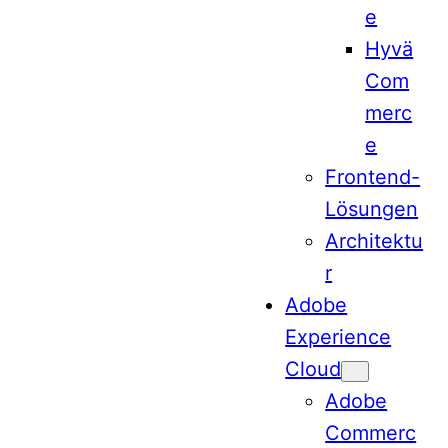
e
Hyvä
Com
merc
e
Frontend-
Lösungen
Architektu
r
Adobe
Experience
Cloud
Adobe
Commerc