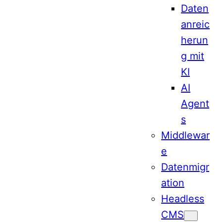
Daten
anreic
herun
g mit
KI
AI
Agent
s
Middlewar
e
Datenmigr
ation
Headless
CMS