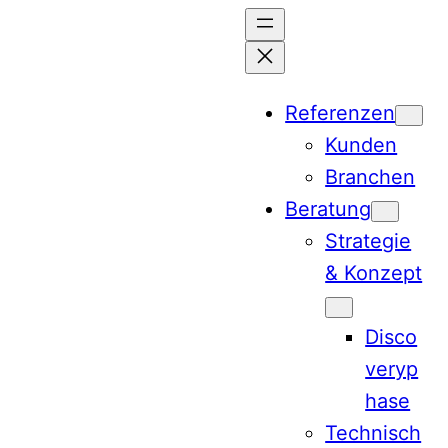
Zum
Inhalt
springen
Referenzen
Kunden
Branchen
Beratung
Strategie
& Konzept
Disco
veryp
hase
Technisch