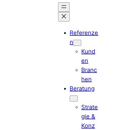
Zum
Inhalt
springen
Referenze
n
Kund
en
Branc
hen
Beratung
Strate
gie &
Konz