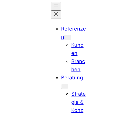
Zum
Inhalt
springen
Referenze
n
Kund
en
Branc
hen
Beratung
Strate
gie &
Konz