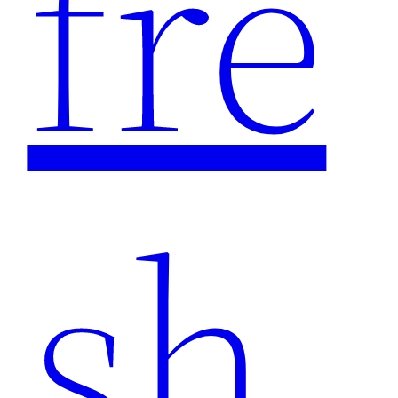
fre
sh