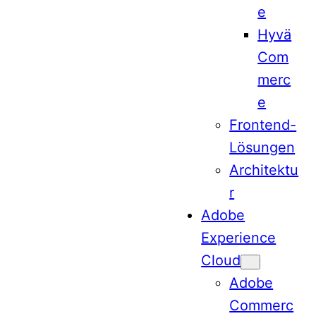
e
Hyvä
Com
merc
e
Frontend-
Lösungen
Architektu
r
Adobe
Experience
Cloud
Adobe
Commerc