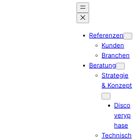
Zum
Inhalt
springen
Referenzen
Kunden
Branchen
Beratung
Strategie
& Konzept
Disco
veryp
hase
Technisch