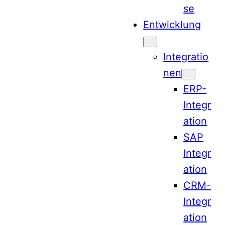
se
Entwicklung
Integratio
nen
ERP-
Integr
ation
SAP
Integr
ation
CRM-
Integr
ation