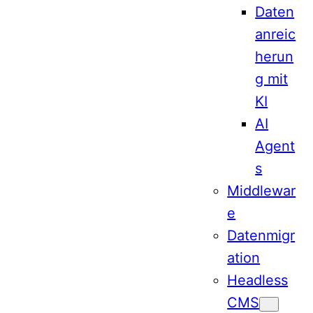
Daten
anreic
herun
g mit
KI
AI
Agent
s
Middlewar
e
Datenmigr
ation
Headless
CMS