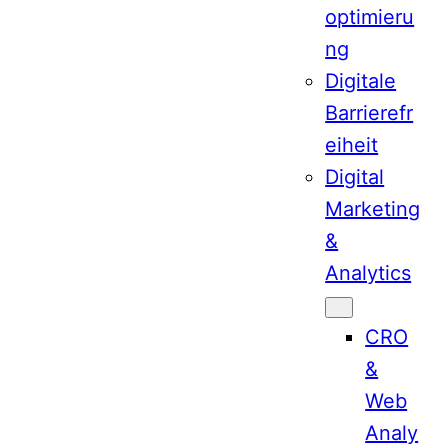
optimieru
ng
Digitale
Barrierefr
eiheit
Digital
Marketing
&
Analytics
CRO
&
Web
Analy