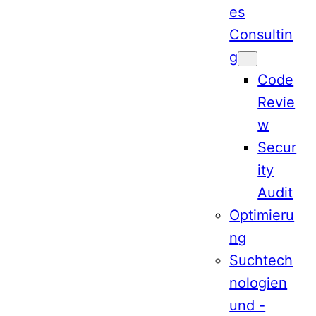
es
Consultin
g
Code
Revie
w
Secur
ity
Audit
Optimieru
ng
Suchtech
nologien
und -