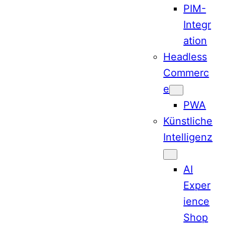
PIM-
Integr
ation
Headless
Commerc
e
PWA
Künstliche
Intelligenz
AI
Exper
ience
Shop