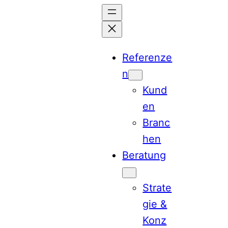
Zum
Inhalt
springen
Referenze
n
Kund
en
Branc
hen
Beratung
Strate
gie &
Konz