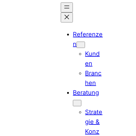
Referenze
n
Kund
en
Branc
hen
Beratung
Strate
gie &
Konz