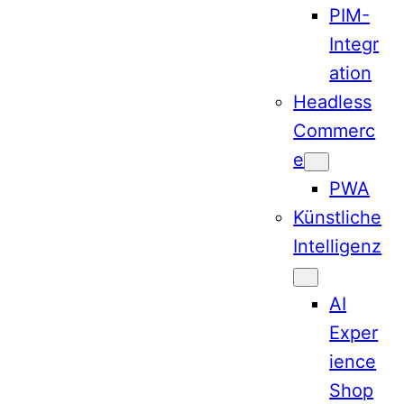
PIM-
Integr
ation
Headless
Commerc
e
PWA
Künstliche
Intelligenz
AI
Exper
ience
Shop