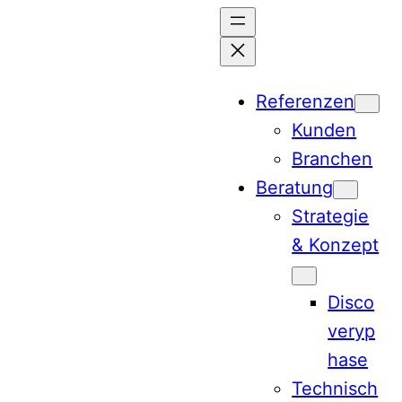
Zum
Inhalt
springen
Referenzen
Kunden
Branchen
Beratung
Strategie
& Konzept
Disco
veryp
hase
Technisch