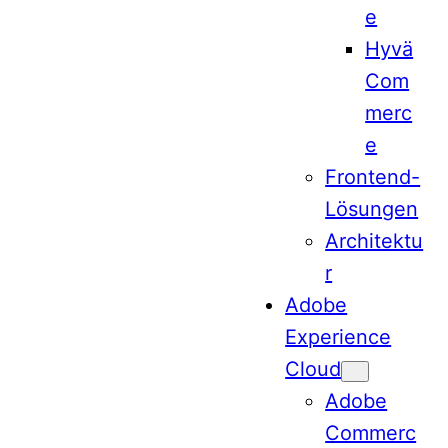
e
Hyvä
Com
merc
e
Frontend-
Lösungen
Architektu
r
Adobe
Experience
Cloud
Adobe
Commerc