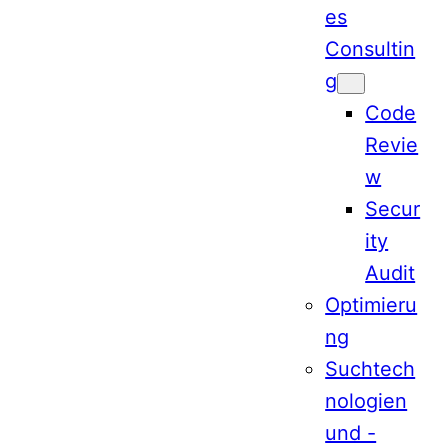
es
Consultin
g
Code
Revie
w
Secur
ity
Audit
Optimieru
ng
Suchtech
nologien
und -