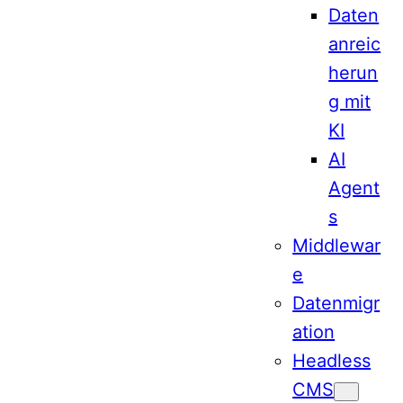
Daten
anreic
herun
g mit
KI
AI
Agent
s
Middlewar
e
Datenmigr
ation
Headless
CMS