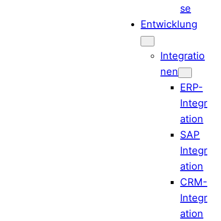
se
Entwicklung
Integratio
nen
ERP-
Integr
ation
SAP
Integr
ation
CRM-
Integr
ation