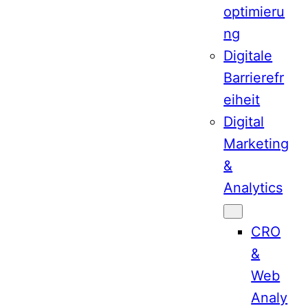
optimieru
ng
Digitale
Barrierefr
eiheit
Digital
Marketing
&
Analytics
CRO
&
Web
Analy