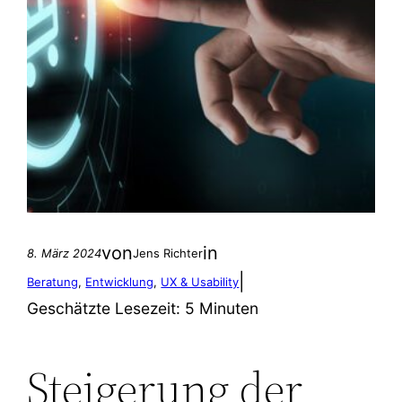
von
in
8. März 2024
Jens Richter
|
Beratung
, 
Entwicklung
, 
UX & Usability
Geschätzte Lesezeit:
5 Minuten
Steigerung der