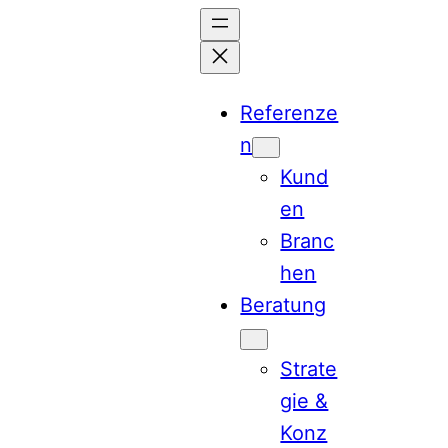
Zum
Inhalt
springen
Referenze
n
Kund
en
Branc
hen
Beratung
Strate
gie &
Konz