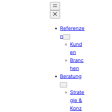
Zum
Inhalt
springen
Referenze
n
Kund
en
Branc
hen
Beratung
Strate
gie &
Konz