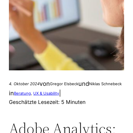
von
und
4. Oktober 2024
Gregor Elsbeck
Niklas Schnebeck
in
|
Beratung
, 
UX & Usability
Geschätzte Lesezeit:
5 Minuten
Adobe Analytics: