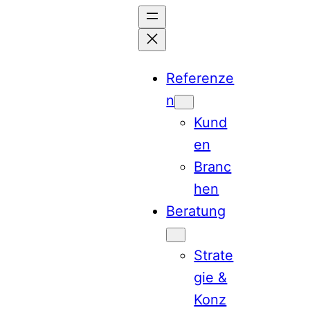
Zum
Inhalt
springen
Referenze
n
Kund
en
Branc
hen
Beratung
Strate
gie &
Konz