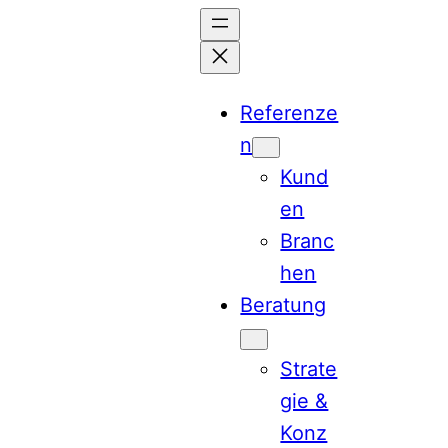
Zum
Inhalt
springen
Referenze
n
Kund
en
Branc
hen
Beratung
Strate
gie &
Konz