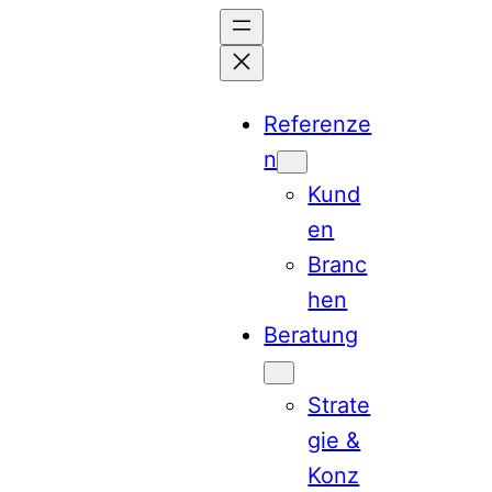
Zum
Inhalt
springen
Referenze
n
Kund
en
Branc
hen
Beratung
Strate
gie &
Konz