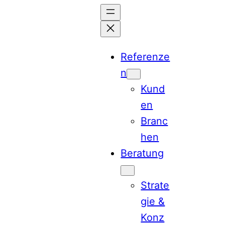
Referenze
n
Kund
en
Branc
hen
Beratung
Strate
gie &
Konz