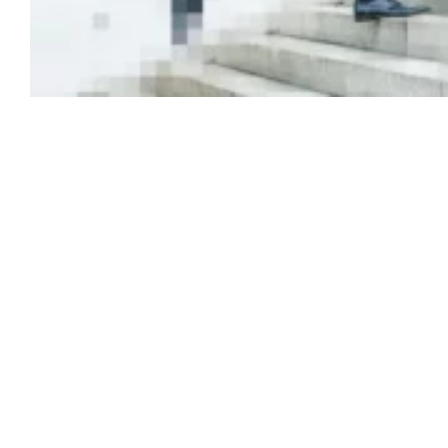
Whitepaper: in
10 Schritten
zum digitalen
Vertrieb