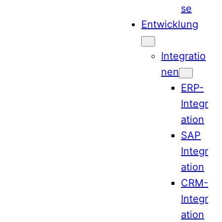
se
Entwicklung
Integratio
nen
ERP-
Integr
ation
SAP
Integr
ation
CRM-
Integr
ation