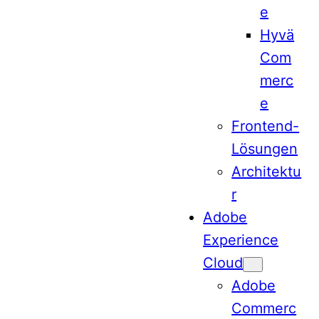
e
Hyvä
Com
merc
e
Frontend-
Lösungen
Architektu
r
Adobe
Experience
Cloud
Adobe
Commerc