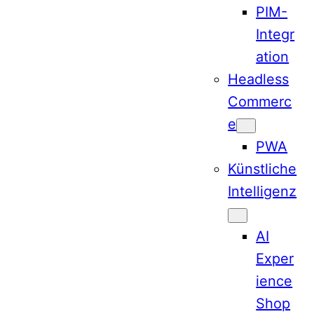
PIM-
Integr
ation
Headless
Commerc
e
PWA
Künstliche
Intelligenz
AI
Exper
ience
Shop