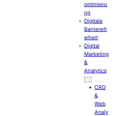
optimieru
ng
Digitale
Barrierefr
eiheit
Digital
Marketing
&
Analytics
CRO
&
Web
Analy