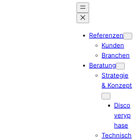
Zum
Inhalt
springen
Referenzen
Kunden
Branchen
Beratung
Strategie
& Konzept
Disco
veryp
hase
Technisch