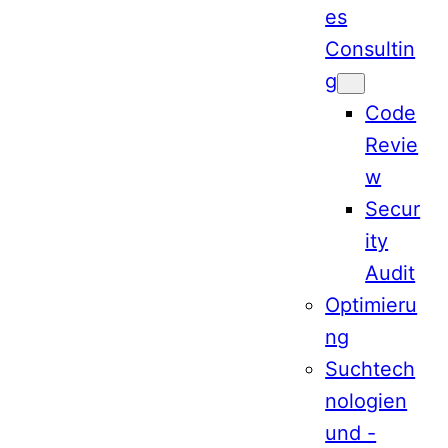
es
Consultin
g
Code
Revie
w
Secur
ity
Audit
Optimieru
ng
Suchtech
nologien
und -