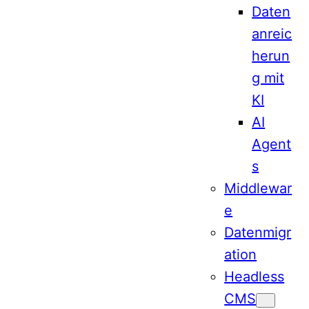
Daten
anreic
herun
g mit
KI
AI
Agent
s
Middlewar
e
Datenmigr
ation
Headless
CMS