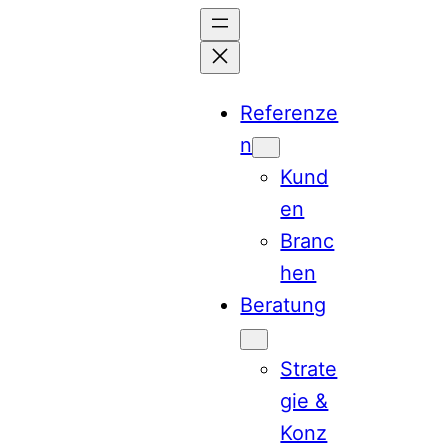
Zum
Inhalt
springen
Referenze
n
Kund
en
Branc
hen
Beratung
Strate
gie &
Konz