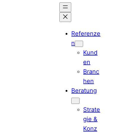
Zum
Inhalt
springen
Referenze
n
Kund
en
Branc
hen
Beratung
Strate
gie &
Konz