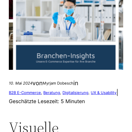
von
in
10. Mai 2024
Myrjam Dobesch
|
B2B E-Commerce
, 
Beratung
, 
Digitalisierung
, 
UX & Usability
Geschätzte Lesezeit:
5 Minuten
Visuelle