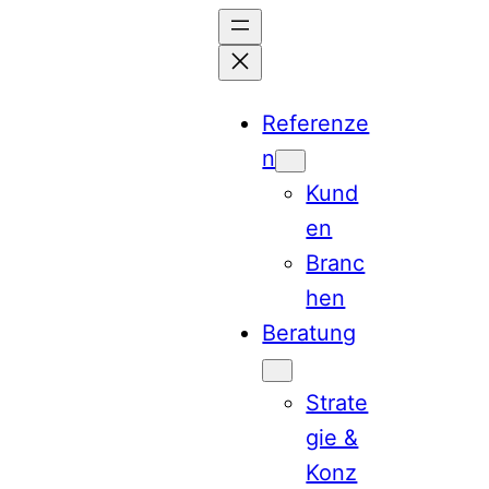
Zum
Inhalt
springen
Referenze
n
Kund
en
Branc
hen
Beratung
Strate
gie &
Konz